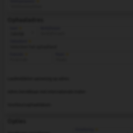
Telefoonnummer
Ophaaladres
Soort
Bedrijfsnaam
Ophaalland
Postcode
Plaats
Laadmiddelen aanwezig op adres:
Adres bereikbaar met internationale trailer:
Voorkeursophaaldatum:
Opties
Verzekering