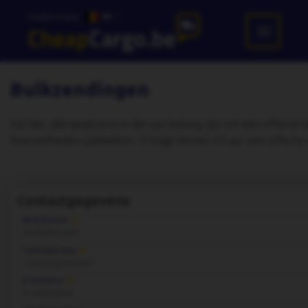
Locatie en taal:
BE
Bulkzendingen
Vul hier alle gegevens in die van belang zijn om een offert
hoeveelheden pakketten. U krijgt binnen 24 uur een offerte
Contactgegevens
Bedrijfsnaam
Contactpersoon
E-mailadres