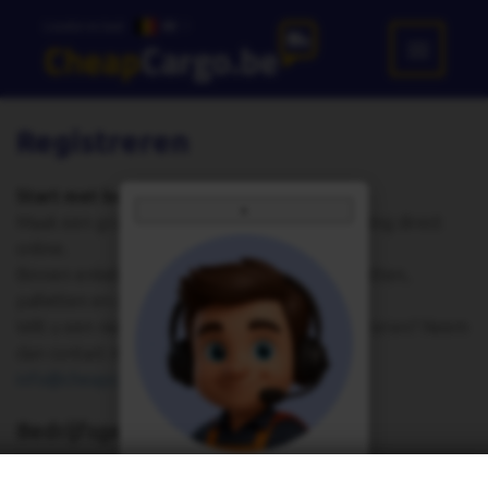
Locatie en taal:
BE
Registreren
Start met besparen op uw verzendkosten
×
Maak een gratis account aan en boek uw zending direct
online.
Binnen enkele minuten bent u klaar om pakketten,
palletten en documenten te boeken.
Wilt u een niet-Belgische onderneming registreren? Neem
dan contact met ons op via
015 187 607
of
info@cheapcargo.be
.
Bedrijfsgegevens
NIEUW
: Onze