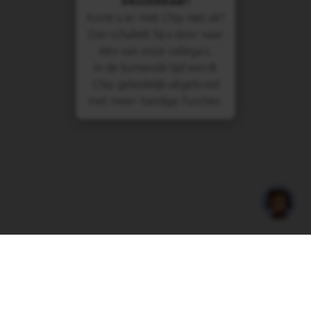
beschikbaar!
Komt u er met Chip niet uit?
Dan schakelt hij u door naar
één van onze collega's.
In de komende tijd wordt
Chip geleidelijk uitgebreid
met meer handige functies.
Cheap Cargo Belgium bvba