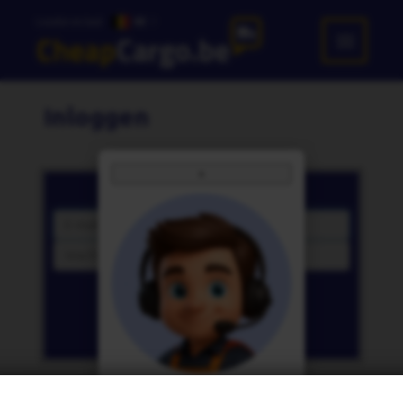
Locatie en taal:
BE
Inloggen
×
Inloggen
E-
mailadres
Wachtwoord
Ingelogd blijven
Inloggen
Wachtwoord vergeten?
NIEUW
: Onze