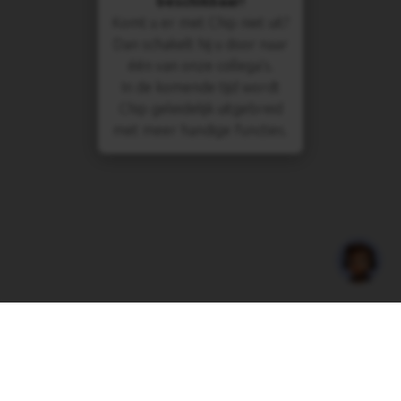
beschikbaar!
Komt u er met Chip niet uit?
Dan schakelt hij u door naar
één van onze collega's.
In de komende tijd wordt
Chip geleidelijk uitgebreid
met meer handige functies.
Cheap Cargo Belgium bvba