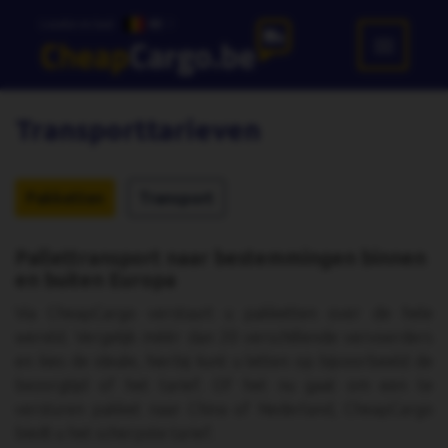
Locatie en taal:
BE
Transporttarieven
Pakketten
Transport
Pallettransport naar bestemmingen binnen
en buiten Europa
Via CheapCargo verstuurt u pakketten over de hele
wereld. Vergelijk méér dan 20 verschillende vervoerders
en kies de ideale, hierbij kunt u letten op bijvoorbeeld de
bezorgtijd of het tarief. Of het nu gaat om een te
versturen pakket naar China of Nederland, CheapCargo
biedt u het scherpste tarief.