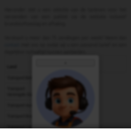
Hieronder ziet u een selectie van de tarieven voor het
verzenden van een pakket via de website inclusief
brandstoftoeslag en afhaling.
Verstuurt u meer dan 75 zendingen per week? Neem dan
contact
met ons op zodat wij u een passend tarief en een
dagelijkse ophaaltijd kunnen aanbieden.
Tarief vanaf
×
Land
(exclusief btw)
Transport België
€ 78,54
Transport
€ 1673,80
Verenigde Staten
Transport Australië
€ 2369,45
Transport Brazilië
€ 2134,16
Transport Canada
€ 1673,80