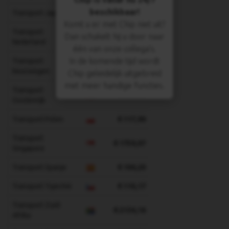
beschikbaar!
Transport Japan
€ 1759,07
Komt u er met Chip niet uit?
Transport
Dan schakelt hij u door naar
€ 97,33
Nederland
één van onze collega's.
In de komende tijd wordt
Transport
€ 231,31
Noorwegen
Chip geleidelijk uitgebreid
met meer handige functies.
Transport
€ 134,00
Oostenrijk
Transport Polen
€ 117,90
Transport
€ 1759,07
Singapore
Transport Spanje
€ 104,20
Transport Tsjechië
€ 110,17
Transport Zuid-
€ 2134,16
Afrika